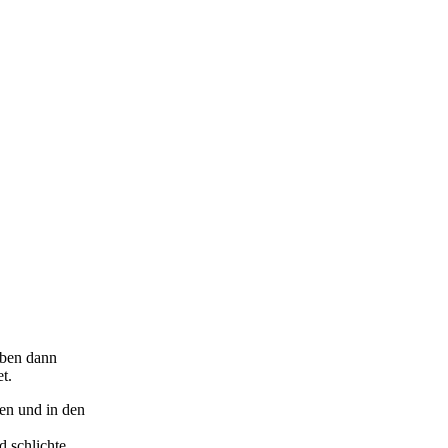
aben dann
t.
en und in den
 schlichte