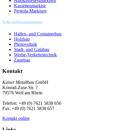
Halbkassettenmarkisen
Kassettenmarkise
Pergola-Markisen
Schraubfundamente
Hallen- und Containerbau
Holzbau
Photovoltaik
Stadt- und Galabau
Werbe-Verkehrstechnik
Zaunbau
Kontakt
Kaiser
Metallbau
GmbH
Konrad-Zuse-Str. 7
79576 Weil am Rhein
Telefon: +49 (0) 7621 5838 656
Fax: +49 (0) 7621 5838 657
Kontakt online
Links