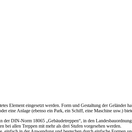
tetes Element eingesetzt werden. Form und Gestaltung der Geländer h
er eine Anlage (ebenso ein Park, ein Schiff, eine Maschine usw.) biete
d in der DIN-Norm 18065 „Gebäudetreppen“, in den Landesbauordnung
n bei allen Treppen mit mehr als drei Stufen vorgesehen werden.
ge, einfach in der Anwendung und bestechen durch einfache Formen und