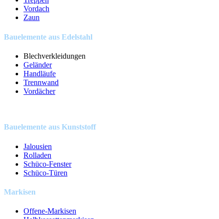
Vordach
Zaun
Bauelemente aus Edelstahl
Blechverkleidungen
Geländer
Handläufe
Trennwand
Vordächer
Bauelemente aus Kunststoff
Jalousien
Rolladen
Schüco-Fenster
Schüco-Türen
Markisen
Offene-Markisen