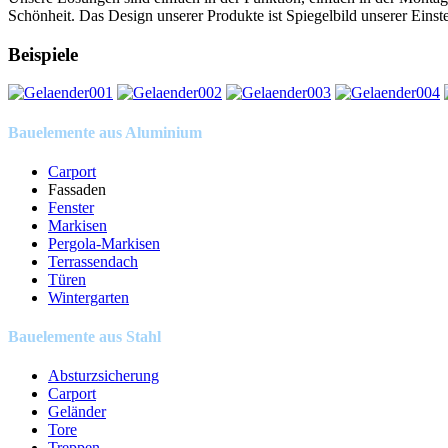
Schönheit. Das Design unserer Produkte ist Spiegelbild unserer Einste
Beispiele
Bauelemente aus Aluminium
Carport
Fassaden
Fenster
Markisen
Pergola-Markisen
Terrassendach
Türen
Wintergarten
Bauelemente aus Stahl
Absturzsicherung
Carport
Geländer
Tore
Treppen